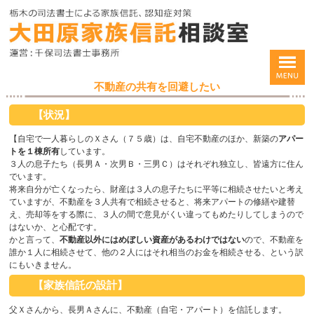
不動産の共有を回避したい
【
状況
】
【自宅で一人暮らしのＸさん（７５歳）は、自宅不動産のほか、新築の
アパー
トを１棟所有
しています。
３人の息子たち（長男Ａ・次男Ｂ・三男Ｃ）はそれぞれ独立し、皆遠方に住ん
でいます。
将来自分が亡くなったら、財産は３人の息子たちに平等に相続させたいと考え
ていますが、不動産を３人共有で相続させると、将来アパートの修繕や建替
え、売却等をする際に、３人の間で意見がくい違ってもめたりしてしまうので
はないか、と心配です。
かと言って、
不動産以外にはめぼしい資産があるわけではない
ので、不動産を
誰か１人に相続させて、他の２人にはそれ相当のお金を相続させる、という訳
にもいきません。
【
家族
信託の設計
】
父Ｘさんから、長男Ａさんに、不動産（自宅・アパート）を信託します。