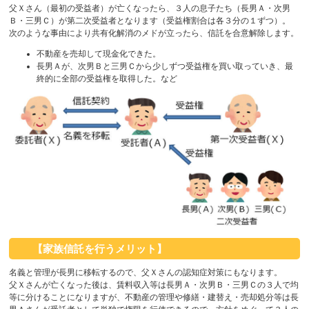
父Ｘさん（最初の受益者）が亡くなったら、３人の息子たち（長男Ａ・次男
Ｂ・三男Ｃ）が第二次受益者となります（受益権割合は各３分の１ずつ）。
次のような事由により共有化解消のメドが立ったら、信託を合意解除します。
不動産を売却して現金化できた。
長男Ａが、次男Ｂと三男Ｃから少しずつ受益権を買い取っていき、最
終的に全部の受益権を取得した。など
【
家族信託を行うメリット】
名義と管理が長男に移転するので、父Ｘさんの認知症対策にもなります。
父Ｘさんが亡くなった後は、賃料収入等は長男Ａ・次男Ｂ・三男Ｃの３人で均
等に分けることになりますが、不動産の管理や修繕・建替え・売却処分等は長