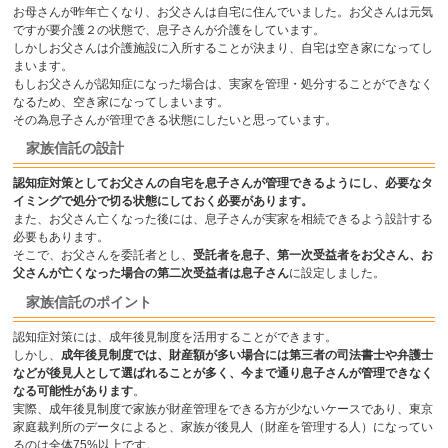
お母さんが昨年亡くなり、お父さんは自宅に住んでいました。お父さんは元気
ですが要介護２の状態で、息子さんが介護をしています。
しかしお父さんは介護施設に入所することが決まり、自宅は空き家になってし
まいます。
もしお父さんが認知症になった場合は、実家を管理・処分することができなく
なるため、空き家になってしまいます。
その為息子さんが管理できる状態にしたいと思っています。
家族信託の設計
認知症対策としてお父さんの自宅を息子さんが管理できるようにし、必要なタ
イミングで処分で切る状態にしておく必要があります。
また、お父さん亡くなった後には、息子さんが実家を相続できるよう設計する
必要もあります。
そこで、お父さんを委託者とし、
受託者を息子、第一次受益者をお父さん、お
父さんが亡くなった場合の第二次受益者は息子さん
に設定しました。
家族信託のポイント
認知症対策には、成年後見制度を活用することができます。
しかし、
成年後見制度では、財産額が多い場合には第三者の司法書士や弁護士
などが後見人として選ばれることが多く、今まで通り息子さんが管理できなく
なる可能性があります
。
実際、成年後見制度で家族が財産管理をできる方が少ないケースであり、東京
家庭裁判所のデータによると、家族が後見人（財産を管理する人）になってい
るのは全体75%以上です。